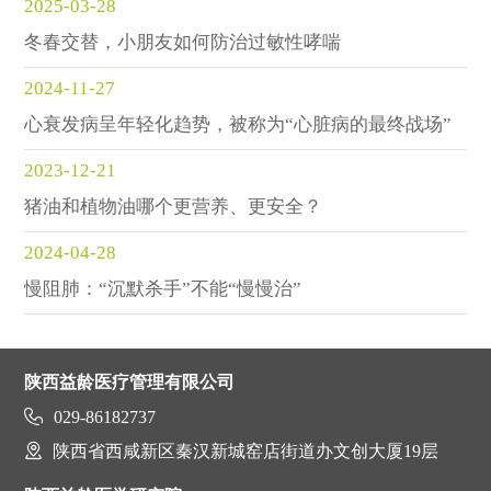
2025-03-28
冬春交替，小朋友如何防治过敏性哮喘
2024-11-27
心衰发病呈年轻化趋势，被称为“心脏病的最终战场”
2023-12-21
猪油和植物油哪个更营养、更安全？
2024-04-28
慢阻肺：“沉默杀手”不能“慢慢治”
陕西益龄医疗管理有限公司

029-86182737

陕西省西咸新区秦汉新城窑店街道办文创大厦19层