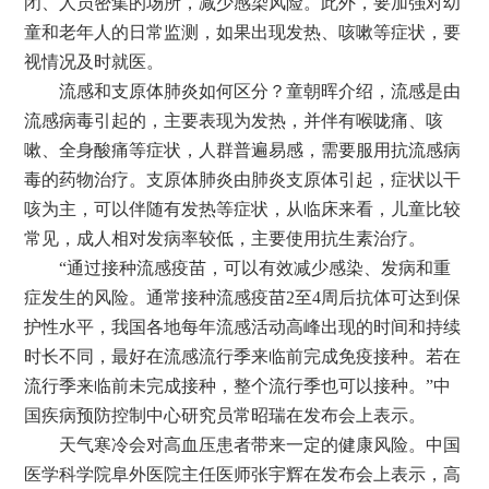
闭、人员密集的场所，减少感染风险。此外，要加强对幼
童和老年人的日常监测，如果出现发热、咳嗽等症状，要
视情况及时就医。
流感和支原体肺炎如何区分？童朝晖介绍，流感是由
流感病毒引起的，主要表现为发热，并伴有喉咙痛、咳
嗽、全身酸痛等症状，人群普遍易感，需要服用抗流感病
毒的药物治疗。支原体肺炎由肺炎支原体引起，症状以干
咳为主，可以伴随有发热等症状，从临床来看，儿童比较
常见，成人相对发病率较低，主要使用抗生素治疗。
“通过接种流感疫苗，可以有效减少感染、发病和重
症发生的风险。通常接种流感疫苗2至4周后抗体可达到保
护性水平，我国各地每年流感活动高峰出现的时间和持续
时长不同，最好在流感流行季来临前完成免疫接种。若在
流行季来临前未完成接种，整个流行季也可以接种。”中
国疾病预防控制中心研究员常昭瑞在发布会上表示。
天气寒冷会对高血压患者带来一定的健康风险。中国
医学科学院阜外医院主任医师张宇辉在发布会上表示，高