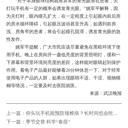
“对于本身眼球结构就有异常的青光眼潜在患者，关
灯玩手机有一定的概率会诱发青光眼。”姚军平解释，因
为关灯时，眼内瞳孔扩大，在一定程度上引起眼内前后房
的房水循环障碍，引起眼压波动甚至升高，如遇到前房
浅、房角窄的患者，将会引起瞳孔阻滞，诱发青光眼的急
性发作。
姚军平提醒，广大市民应该尽量避免在黑暗环境下使
用手机。晚上在房间开一盏低亮度的背景照明灯，缓和一
下屏幕和背景环境间亮度的差距，这样能对眼睛起到保护
作用。看电子产品最好能够看20分钟休息一下。对于经常
使用电子产品的人群，如果出现眼睛不适、干涩、视物模
糊等情况，一定要及时去医院就医。
来源：武汉晚报
上一篇：仰头玩手机能预防颈椎病？长时间也会吃不
消
下一篇：季节交替 科学“春捂”