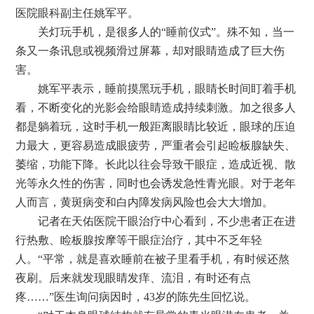
医院眼科副主任姚军平。
关灯玩手机，是很多人的“睡前仪式”。殊不知，当一
条又一条讯息或视频滑过屏幕，却对眼睛造成了巨大伤
害。
姚军平表示，睡前摸黑玩手机，眼睛长时间盯着手机
看，不断变化的光影会给眼睛造成持续刺激。加之很多人
都是躺着玩，这时手机一般距离眼睛比较近，眼球的压迫
力最大，更容易造成眼疲劳，严重者会引起睑板腺缺失、
萎缩，功能下降。长此以往会导致干眼症，造成近视、散
光等永久性的伤害，同时也会诱发急性青光眼。对于老年
人而言，黄斑病变和白内障发病风险也会大大增加。
记者在天佑医院干眼治疗中心看到，不少患者正在进
行热敷、睑板腺按摩等干眼症治疗，其中不乏年轻
人。“平常，就是喜欢睡前在被子里看手机，有时候还熬
夜刷。后来就发现眼睛发痒、流泪，有时还有点
疼……”医生询问病因时，43岁的陈先生回忆说。