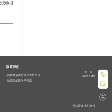
武汉晚报
联系我们
扫一扫

-陕西益龄医疗管理有限公司
关注官方微信
-陕西益龄医学研究院

网站设计:赛门仕博