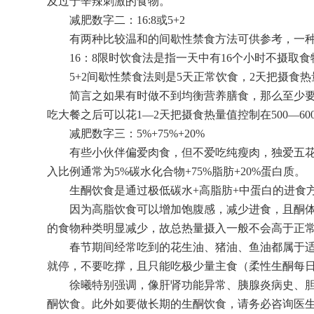
及过于辛辣刺激的食物。
减肥数字二：16:8或5+2
有两种比较温和的间歇性禁食方法可供参考，一种是1
16：8限时饮食法是指一天中有16个小时不摄取食
5+2间歇性禁食法则是5天正常饮食，2天把摄食热量
简言之如果有时做不到均衡营养膳食，那么至少要
吃大餐之后可以花1—2天把摄食热量值控制在500—6
减肥数字三：5%+75%+20%
有些小伙伴偏爱肉食，但不爱吃纯瘦肉，独爱五花
入比例通常为5%碳水化合物+75%脂肪+20%蛋白质。
生酮饮食是通过极低碳水+高脂肪+中蛋白的进食方
因为高脂饮食可以增加饱腹感，减少进食，且酮体
的食物种类明显减少，故总热量摄入一般不会高于正
春节期间经常吃到的花生油、猪油、鱼油都属于适
就停，不要吃撑，且只能吃极少量主食（柔性生酮每日
徐曦特别强调，像肝肾功能异常、胰腺炎病史、胆
酮饮食。此外如要做长期的生酮饮食，请务必咨询医