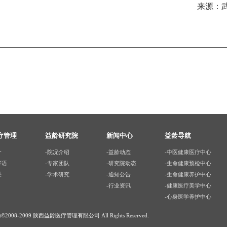
来源：
疗管理
益龄研究院
新闻中心
益龄导航
介
-院况介绍
-益龄动态
-中医健康医疗中心
寄语
-专家团队
-研究院动态
-生命健康预检中心
采
-学术研究
-通知公告
-生命健康养护中心
-行业资讯
-健康医疗美学中心
-心身医学养护中心
ght©2008-2009 陕西益龄医疗管理有限公司 All Rights Reserved.