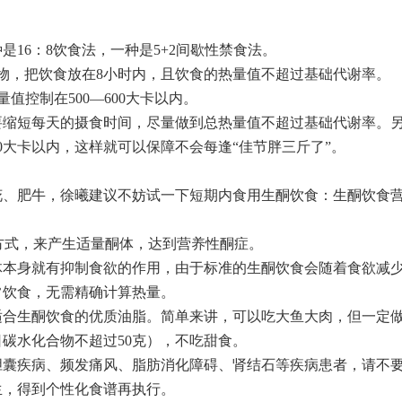
6：8饮食法，一种是5+2间歇性禁食法。
物，把饮食放在8小时内，且饮食的热量值不超过基础代谢率。
值控制在500—600大卡以内。
缩短每天的摄食时间，尽量做到总热量值不超过基础代谢率。
00大卡以内，这样就可以保障不会每逢“佳节胖三斤了”。
、肥牛，徐曦建议不妨试一下短期内食用生酮饮食：生酮饮食
式，来产生适量酮体，达到营养性酮症。
本身就有抑制食欲的作用，由于标准的生酮饮食会随着食欲减
常饮食，无需精确计算热量。
合生酮饮食的优质油脂。简单来讲，可以吃大鱼大肉，但一定
碳水化合物不超过50克），不吃甜食。
囊疾病、频发痛风、脂肪消化障碍、肾结石等疾病患者，请不
生，得到个性化食谱再执行。