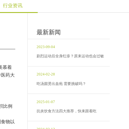
行业资讯
最新新闻
2023-09-04
剧烈运动后全身红疹？原来运动也会过敏
羡慕着
2024-02-28
中医药大
吃汤圆烫出血疱 需要挑破吗？
2025-01-07
积比例
抗炎饮食方法四大推荐，快来跟着吃
制食物以