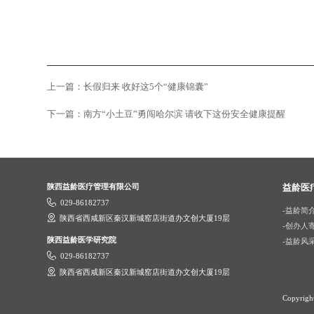
上一篇：长假归来 收好这5个“健康锦囊”
下一篇：南方“小土豆”勇闯哈尔滨 请收下这份安全健康提醒
陕西益龄医疗管理有限公司
益龄医

029-86182737
-益龄简

陕西省西咸新区秦汉新城窑店街道办文创大厦19层
-创办人
陕西益龄医学研究院
-益龄风

029-86182737

陕西省西咸新区秦汉新城窑店街道办文创大厦19层
Copyri