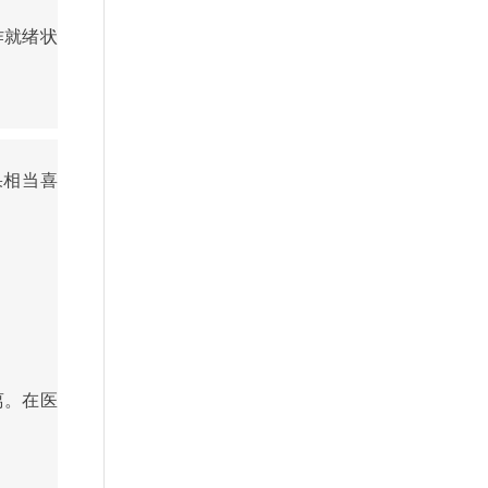
作就绪状
果相当喜
离。在医