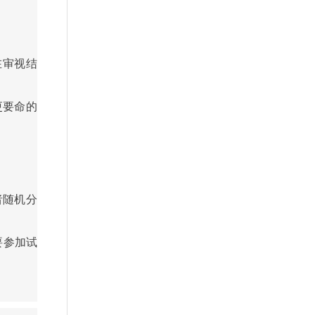
在审视结
更要命的
者随机分
要参加试