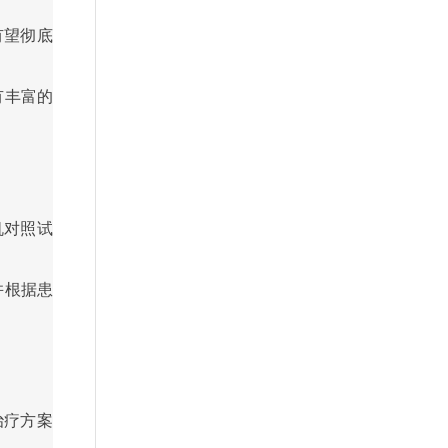
有望彻底
有丰富的
机对照试
并根据患
治疗方案