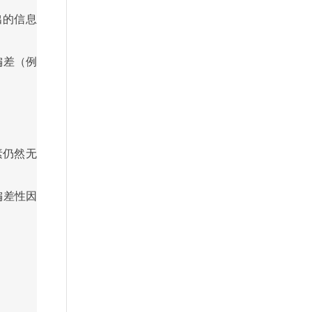
出的信息
偏差（例
素仍然无
偏差性因