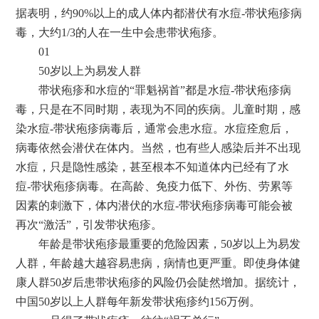
据表明，约90%以上的成人体内都潜伏有水痘-带状疱疹病
毒，大约1/3的人在一生中会患带状疱疹。
01
50岁以上为易发人群
带状疱疹和水痘的“罪魁祸首”都是水痘-带状疱疹病
毒，只是在不同时期，表现为不同的疾病。儿童时期，感
染水痘-带状疱疹病毒后，通常会患水痘。水痘痊愈后，
病毒依然会潜伏在体内。当然，也有些人感染后并不出现
水痘，只是隐性感染，甚至根本不知道体内已经有了水
痘-带状疱疹病毒。在高龄、免疫力低下、外伤、劳累等
因素的刺激下，体内潜伏的水痘-带状疱疹病毒可能会被
再次“激活”，引发带状疱疹。
年龄是带状疱疹最重要的危险因素，50岁以上为易发
人群，年龄越大越容易患病，病情也更严重。即使身体健
康人群50岁后患带状疱疹的风险仍会陡然增加。据统计，
中国50岁以上人群每年新发带状疱疹约156万例。