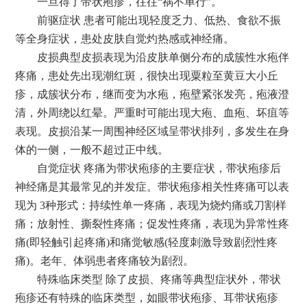
一旦得了带状疱疹，往往“祸不单行”。
前驱症状 患者可能出现轻度乏力、低热、食欲不振
等全身症状，患处皮肤自觉灼热感或神经痛。
皮损典型皮损表现为沿皮肤单侧分布的成簇性水疱伴
疼痛，患处先出现潮红斑，很快出现粟粒至黄豆大小丘
疹，成簇状分布，继而变为水疱，疱壁紧张发亮，疱液澄
清，外周绕以红晕。严重时可能出现大疱、血疱、坏疽等
表现。皮损沿某一周围神经区域呈带状排列，多发生在身
体的一侧，一般不超过正中线。
自觉症状 疼痛为带状疱疹的主要症状，带状疱疹后
神经痛是其最常见的并发症。带状疱疹相关性疼痛可以表
现为 3种形式：持续性单一疼痛，表现为烧灼痛或刀割样
痛；放射性、撕裂性疼痛；促发性疼痛，表现为异常性疼
痛(即轻触引起疼痛)和痛觉敏感(轻度刺激导致剧烈性疼
痛)。老年、体弱患者疼痛较为剧烈。
特殊临床类型 除了皮损、疼痛等典型症状外，带状
疱疹还有特殊的临床类型，如眼带状疱疹、耳带状疱疹