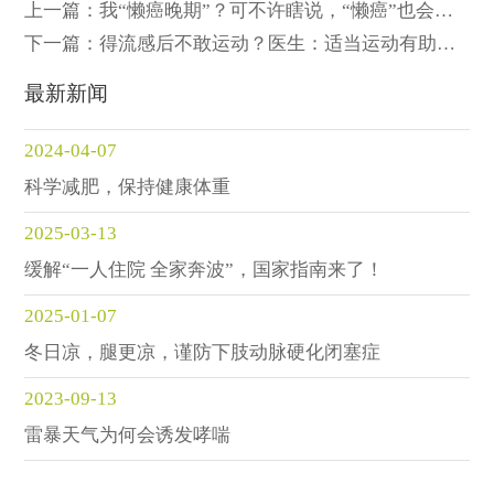
上一篇：我“懒癌晚期”？可不许瞎说，“懒癌”也会伤
人性命
下一篇：得流感后不敢运动？医生：适当运动有助于
康复
最新新闻
2024-04-07
科学减肥，保持健康体重
2025-03-13
缓解“一人住院 全家奔波”，国家指南来了！
2025-01-07
冬日凉，腿更凉，谨防下肢动脉硬化闭塞症
2023-09-13
雷暴天气为何会诱发哮喘